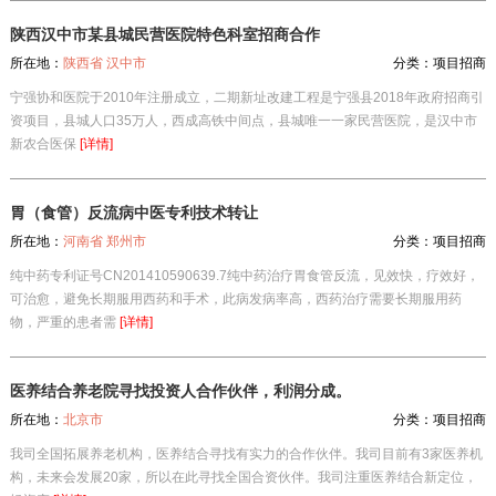
陕西汉中市某县城民营医院特色科室招商合作
所在地：
陕西省 汉中市
分类：
项目招商
宁强协和医院于2010年注册成立，二期新址改建工程是宁强县2018年政府招商引
资项目，县城人口35万人，西成高铁中间点，县城唯一一家民营医院，是汉中市
新农合医保
[详情]
胃（食管）反流病中医专利技术转让
所在地：
河南省 郑州市
分类：
项目招商
纯中药专利证号CN201410590639.7纯中药治疗胃食管反流，见效快，疗效好，
可治愈，避免长期服用西药和手术，此病发病率高，西药治疗需要长期服用药
物，严重的患者需
[详情]
医养结合养老院寻找投资人合作伙伴，利润分成。
所在地：
北京市
分类：
项目招商
我司全国拓展养老机构，医养结合寻找有实力的合作伙伴。我司目前有3家医养机
构，未来会发展20家，所以在此寻找全国合资伙伴。我司注重医养结合新定位，