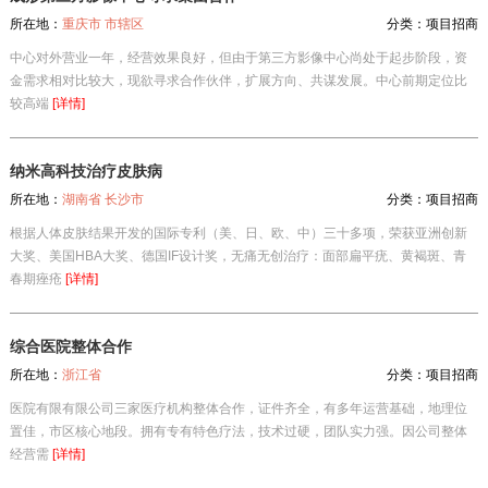
所在地：
重庆市 市辖区
分类：
项目招商
中心对外营业一年，经营效果良好，但由于第三方影像中心尚处于起步阶段，资
金需求相对比较大，现欲寻求合作伙伴，扩展方向、共谋发展。中心前期定位比
较高端
[详情]
纳米高科技治疗皮肤病
所在地：
湖南省 长沙市
分类：
项目招商
根据人体皮肤结果开发的国际专利（美、日、欧、中）三十多项，荣获亚洲创新
大奖、美国HBA大奖、德国IF设计奖，无痛无创治疗：面部扁平疣、黄褐斑、青
春期痤疮
[详情]
综合医院整体合作
所在地：
浙江省
分类：
项目招商
医院有限有限公司三家医疗机构整体合作，证件齐全，有多年运营基础，地理位
置佳，市区核心地段。拥有专有特色疗法，技术过硬，团队实力强。因公司整体
经营需
[详情]