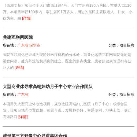
《西湖文苑》项目位于天门市西江路4号。天门市用有190万居民，常驻人口120
万。本项目半径100米内，常驻居民1万多人，周边的居民主要以老人、妇女、小
孩为主。由
[详情]
共建互联网医院
所在地：
广东省 深圳市
分类：
项目招商
医院互联网化已经成为现阶段医疗机构的分水岭，商业化运营互联网医院无论是
远程问诊、处方外流智慧药房的建立、医生的多点执业、患者的健康管理都有些
巨大的
[详情]
大型商业体寻求高端妇幼月子中心专业合作团队
所在地：
广东省
分类：
项目招商
本项目为大型商业体改造项目，规划改建高端妇儿医院（月子中心）或综合医
院，该项目地理位置优越，前景可观，发展趋势好，交通便利，地铁上盖，临近
高速路口
[详情]
成形第三方影像中心寻求集团合作