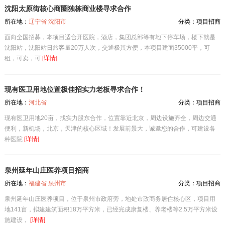
沈阳太原街核心商圈独栋商业楼寻求合作
所在地：
辽宁省 沈阳市
分类：
项目招商
面向全国招募，本项目适合开医院，酒店，集团总部等有地下停车场，楼下就是
沈阳站，沈阳站日旅客量20万人次，交通极其方便，本项目建面35000平，可
租，可卖，可
[详情]
现有医卫用地位置极佳招实力老板寻求合作！
所在地：
河北省
分类：
项目招商
现有医卫用地20亩，找实力股东合作，位置靠近北京，周边设施齐全，周边交通
便利，新机场，北京，天津的核心区域！发展前景大，诚邀您的合作，可建设各
种医院
[详情]
泉州延年山庄医养项目招商
所在地：
福建省 泉州市
分类：
项目招商
泉州延年山庄医养项目，位于泉州市政府旁，地处市政商务居住核心区，项目用
地141亩，拟建建筑面积18万平方米，已经完成康复楼、养老楼等2.5万平方米设
施建设，
[详情]