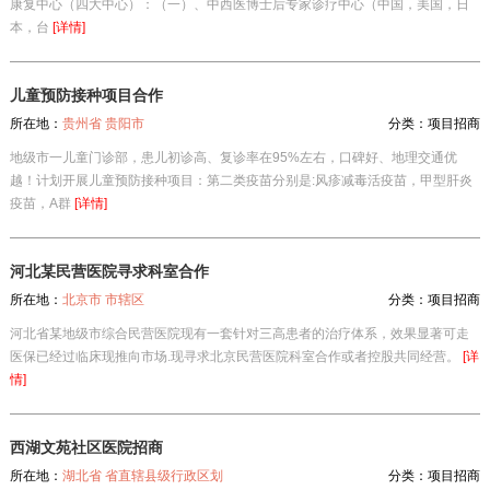
康复中心（四大中心）：（一）、中西医博士后专家诊疗中心（中国，美国，日
本，台
[详情]
儿童预防接种项目合作
所在地：
贵州省 贵阳市
分类：
项目招商
地级市一儿童门诊部，患儿初诊高、复诊率在95%左右，口碑好、地理交通优
越！计划开展儿童预防接种项目：第二类疫苗分别是:风疹减毒活疫苗，甲型肝炎
疫苗，A群
[详情]
河北某民营医院寻求科室合作
所在地：
北京市 市辖区
分类：
项目招商
河北省某地级市综合民营医院现有一套针对三高患者的治疗体系，效果显著可走
医保已经过临床现推向市场.现寻求北京民营医院科室合作或者控股共同经营。
[详
情]
西湖文苑社区医院招商
所在地：
湖北省 省直辖县级行政区划
分类：
项目招商