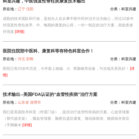
科室共建，中医强直性脊柱炎康复技术输出
所在地：
辽宁 沈阳
分类：
科室共建
成熟的技术团队和疗效，是创办人在从事中医中药外治方法为核心，经过10多年
对强直性脊柱炎早、中、晚期的康复的心得，一对一制定的治疗方案，鼓励患者
对强直
[详情]
医院住院部中医科、康复科等有特色科室合作！
所在地：
河北 邯郸
分类：
科室共建
医院已有20余年历史，今年新上核磁、ct、胃肠镜等设备，与当地关系良好！
[详
情]
技术输出--美国FDA认证的“血管性疾病”治疗方案
所在地：
山东省 淄博市
分类：
科室共建
我们是美国技术科室（特需门诊），提供治疗血管性疾病的方案。心血管堵塞
（替代放支架），脑血管堵塞、脑梗后遗症康复、颈动脉斑块、糖尿病并发症
（手脚麻木
[详情]