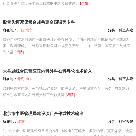
社会资源可靠，寻求有真技术的中医项目共建。
[详情]
股骨头坏死保髋合规共建全国强势专科
所在地：
广西 南宁
分类：
科室共建
核心产品技术对缺血性股骨头坏死外敷保髋，（国家有规定不能说治愈率或成功
率，敬请理解）！外敷采用我公司合规资质产品——自主品牌、国家第二类械字
号产品
[详情]
大县城综合民营医院内科外科妇科寻求技术输入
所在地：
青海 海东
分类：
科室共建
盈利中民营医院，在当地口碑良好，病源充足。科室设置齐全，有ct，思维彩超，
标准手术室等内科外科妇科可合作共建
[详情]
北京市中医管理局建设项目合作或技术输出
所在地：
北京
分类：
科室共建
1、北京市中医局建设项目寻合作/技术输出2.可解决：多类结节、克罗恩病、溃疡