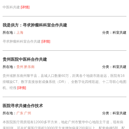
中医科共建
[详情]
我是供方：寻求肿瘤科科室合作共建
所在地：
上海
分类：
科室共建
寻求肿瘤科科室合作共建
[详情]
贵州医院中医科合作共建
所在地：
贵州 黔东南
分类：
科室共建
贵州省黔东南州黎平县，县城人口数量60万，距离各个地级市路途远，医院有16
排螺旋CT、数字直接放射成像系统（DR）、全数字化四维彩超、十二导联心电图
机、经颅
[详情]
医院寻求共健合作技术
所在地：
广东 广州
分类：
科室共建
本医院医疗用房现有12000多平方米，地处广州市繁华中心地段主干道，现有病
床80张，可在扩展医疗面积10000平方米增加病床200床以上。配套电梯5部，配