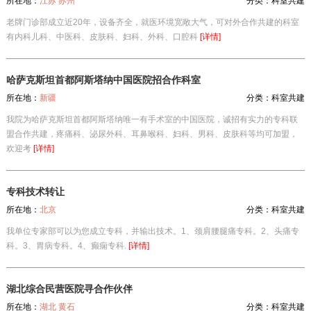
所在地：
江苏 苏州
分类：
科室共建
老牌门诊部成立近20年，设备齐全，就医环境宽敞大气，可对外合作共建的科室
有内科儿科、中医科、皮肤科、妇科、外科、口腔科
[详情]
哈萨克斯坦首都阿斯塔纳中国医院招合作科室
所在地：
新疆
分类：
科室共建
我院为哈萨克斯坦首都阿斯塔纳唯一有手术室的中国医院，诚招有实力的专科联
盟合作共建，疼痛科、泌尿外科、耳鼻喉科、妇科、男科、皮肤科等均可加盟，
欢迎考
[详情]
专科技术转让
所在地：
北京
分类：
科室共建
我单位专家部可以为您成立专科，并输出技术。1、颈肩腰腿痛专科。2、头痛专
科。3、胃病专科。4、癫痫专科.
[详情]
湖北综合民营医院寻合作伙伴
所在地：
湖北 黄石
分类：
科室共建