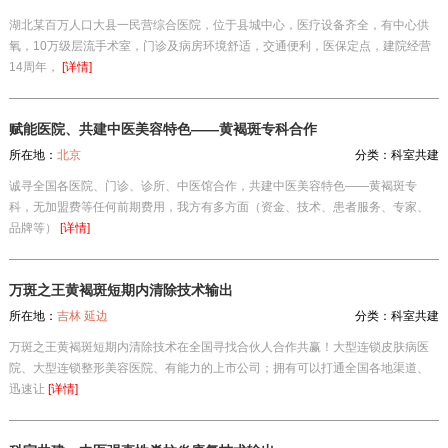
湖北某百万人口大县一民营综合医院，位于县城中心，医疗设备齐全，有中心供
氧，10万级层流手术室，门诊及病房环境舒适，交通便利，医保定点，建院经营
14周年，
[详情]
赋能医院、共建中医美容特色——黄褐斑专科合作
所在地：
北京
分类：
科室共建
诚寻全国各医院、门诊、诊所、中医馆合作，共建中医美容特色——黄褐斑专
科，无加盟费等任何前期费用，我方有多方面（资金、技术、患者服务、专家、
品牌等）
[详情]
万斑之王黄褐斑短期内清除技术输出
所在地：
吉林 延边
分类：
科室共建
万斑之王黄褐斑短期内清除技术在全国寻找合伙人合作共赢！大型连锁皮肤病医
院、大型连锁整形美容医院、有能力的上市公司；拥有可以打通全国各地渠道、
迅速让
[详情]