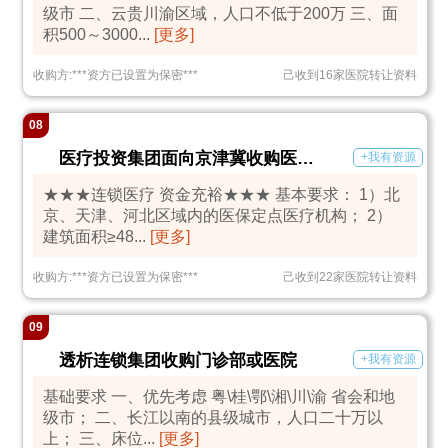
级市 二、云贵川渝区域，人口不低于200万 三、面
积500～3000...
[更多]
收购方:
***
资方已设置为保密
***
己收到16家医院转让资料
08
医疗投资集团面向京津冀收购医疗机构
+我有资源
★★★连锁医疗 资金充裕★★★ 基本要求： 1）北
京、天津、河北区域内的医保定点医疗机构； 2）
建筑面积≥48...
[更多]
收购方:
***
资方已设置为保密
***
己收到22家医院转让资料
09
透析连锁集团收购门诊部或医院
+我有资源
基础要求 一、优先考虑 粤\桂\鄂\湘\川\渝 省会和地
级市； 二、长江以南的县级城市，人口二十万以
上； 三、床位...
[更多]