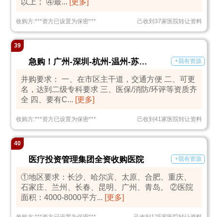
以上； ④最...
[更多]
收购方:
***
资方已设置为保密
***
己收到37家医院转让资料
39
急购！广州-深圳-杭州-温州-苏州-济南医院
+我有资源
并购要求： 一、在市区主干道，交通方便 二、可更
名，达到二级专科要求 三、医保/消防/环评等资质齐
全 四、要有C...
[更多]
收购方:
***
资方已设置为保密
***
己收到41家医院转让资料
40
医疗投资管理集团全资收购医院
+我有资源
①地区要求：长沙、哈尔滨、太原、合肥、重庆、
石家庄、兰州、长春、昆明、广州、青岛。 ②医院
面积：4000-8000平方...
[更多]