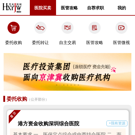
医院买卖
医管攻略
自荐求职
我的
委托收购
委托转让
自主交易
医管攻略
医管微视
委托收购
（公开部分）
港方资金收购深圳综合医院
+我有资源
基本要求 一、医保定点综合或中西结合医院 二、面