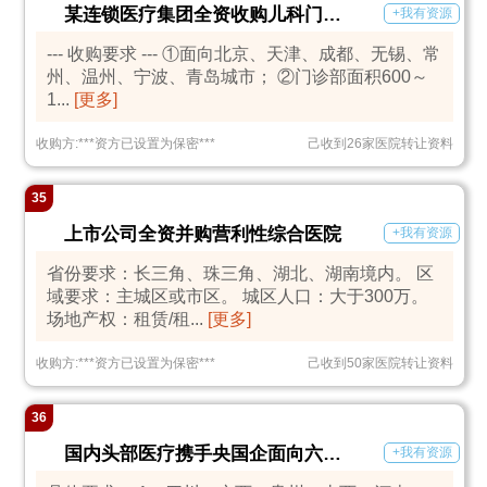
某连锁医疗集团全资收购儿科门诊部
+我有资源
--- 收购要求 --- ①面向北京、天津、成都、无锡、常
州、温州、宁波、青岛城市； ②门诊部面积600～
1...
[更多]
收购方:
***
资方已设置为保密
***
己收到26家医院转让资料
35
上市公司全资并购营利性综合医院
+我有资源
省份要求：长三角、珠三角、湖北、湖南境内。 区
域要求：主城区或市区。 城区人口：大于300万。
场地产权：租赁/租...
[更多]
收购方:
***
资方已设置为保密
***
己收到50家医院转让资料
36
国内头部医疗携手央国企面向六省收购或新建大型医、养项目
+我有资源