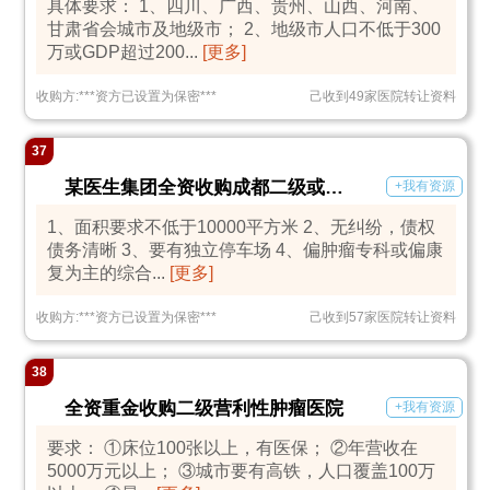
具体要求： 1、四川、广西、贵州、山西、河南、
甘肃省会城市及地级市； 2、地级市人口不低于300
万或GDP超过200...
[更多]
收购方:
***
资方已设置为保密
***
己收到49家医院转让资料
37
某医生集团全资收购成都二级或达到二级医院要求的综合医院
+我有资源
1、面积要求不低于10000平方米 2、无纠纷，债权
债务清晰 3、要有独立停车场 4、偏肿瘤专科或偏康
复为主的综合...
[更多]
收购方:
***
资方已设置为保密
***
己收到57家医院转让资料
38
全资重金收购二级营利性肿瘤医院
+我有资源
要求： ①床位100张以上，有医保； ②年营收在
5000万元以上； ③城市要有高铁，人口覆盖100万