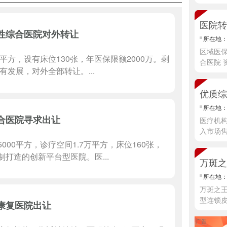
医院转
性综合医院对外转让
所在地
区域医
平方，设有床位130张，年医保限额2000万。剩
合医院 
有发展，对外全部转让。...
优质综
所在地
合医院寻求出让
医疗机
入市场
00平方，诊疗空间1.7万平方，床位160张，
打造的创新平台型医院。医...
万斑之
所在地
万斑之
型连锁
康复医院出让