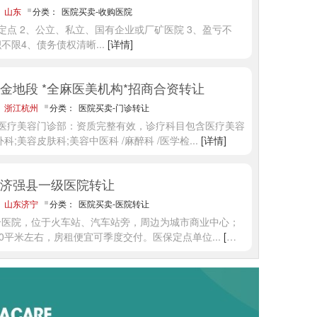
：
山东
分类：
医院买卖-收购医院
定点 2、公立、私立、国有企业或厂矿医院 3、盈亏不
积不限4、债务债权清晰
...
[详情]
金地段 *全麻医美机构*招商合资转让
：
浙江杭州
分类：
医院买卖-门诊转让
州医疗美容门诊部：资质完整有效，诊疗科目包含医疗美容
外科;美容皮肤科;美容中医科 /麻醉科 /医学检
...
[详情]
济强县一级医院转让
：
山东济宁
分类：
医院买卖-医院转让
合医院，位于火车站、汽车站旁，周边为城市商业中心；
00平米左右，房租便宜可季度交付。医保定点单位
...
[详