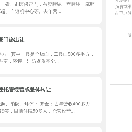
本站信息
全国、省、市医保定点，有腹腔镜、宫腔镜、麻醉
负责或承
、血透机中心等。去年营...
品或服务
版
医门诊出让
平方，其中一楼是个店面，二楼面500多平方，
室，环评、消防资质齐全...
院托管经营或整体转让
证照、消防、环评： 齐全；去年营收400多万
签，目前住院50多人，托管经营...