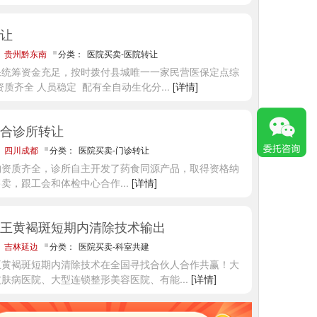
让
：
贵州黔东南
分类：
医院买卖-医院转让
保统筹资金充足，按时拨付县城唯一一家民营医保定点综
资质齐全 人员稳定 配有全自动生化分
...
[详情]
合诊所转让
：
四川成都
分类：
医院买卖-门诊转让
构资质齐全，诊所自主开发了药食同源产品，取得资格纳
售卖，跟工会和体检中心合作
...
[详情]
王黄褐斑短期内清除技术输出
：
吉林延边
分类：
医院买卖-科室共建
王黄褐斑短期内清除技术在全国寻找合伙人合作共赢！大
皮肤病医院、大型连锁整形美容医院、有能
...
[详情]