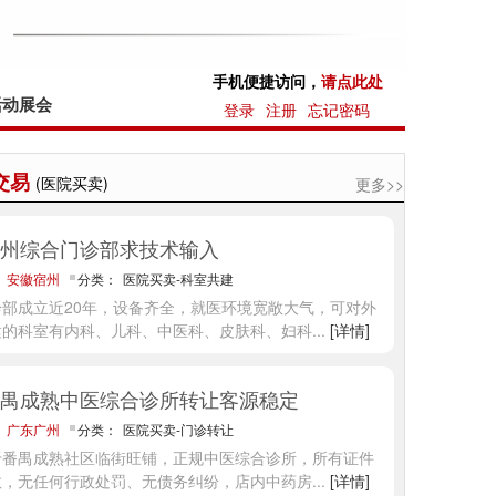
手机便捷访问，
请点此处
活动展会
登录
注册
忘记密码
交易
(医院买卖)
更多>>
州综合门诊部求技术输入
：
安徽宿州
分类：
医院买卖-科室共建
诊部成立近20年，设备齐全，就医环境宽敞大气，可对外
建的科室有内科、儿科、中医科、皮肤科、妇科
...
[详情]
禺成熟中医综合诊所转让客源稳定
：
广东广州
分类：
医院买卖-门诊转让
于番禺成熟社区临街旺铺，正规中医综合诊所，所有证件
效，无任何行政处罚、无债务纠纷，店内中药房
...
[详情]