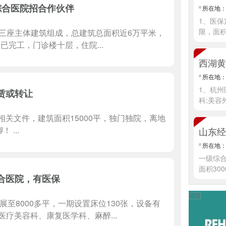
综合医院招合作伙伴
所在地
1、医保
限，面
三座主体建筑组成，总建筑总面积近6万平米，
已完工，门诊楼十层，住院...
西湖黄
所在地
1、杭
赁或转让
科;美容
关文件，建筑面积15000平，独门独院，离地
...
山东经
所在地
一级综
面积30
合医院，有医保
情]
展至8000多平，一期设置床位130张，设备有
疗美容科、康复医学科、麻醉...