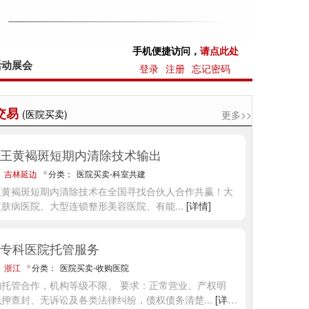
手机便捷访问，
请点此处
活动展会
登录
注册
忘记密码
交易
(医院买卖)
更多>>
王黄褐斑短期内清除技术输出
：
吉林延边
分类：
医院买卖-科室共建
王黄褐斑短期内清除技术在全国寻找合伙人合作共赢！大
皮肤病医院、大型连锁整形美容医院、有能
...
[详情]
专科医院托管服务
：
浙江
分类：
医院买卖-收购医院
构托管合作，机构等级不限、 要求：正常营业、产权明
抵押查封、无诉讼及各类法律纠纷，债权债务清楚
...
[详