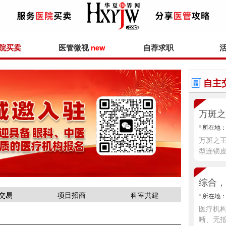
院买卖
医管微视
new
自荐求职
自主
万斑之
所在地
万斑之
型连锁
综合，
交易
项目招商
科室共建
所在地
医疗机
晰、无