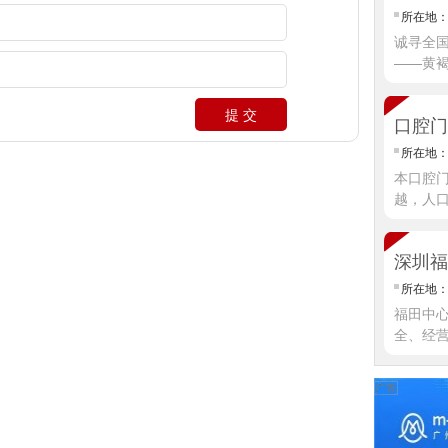
所在地
诚寻全国
——黄
提 交
口腔门
所在地
本口腔
越，人
深圳福
所在地
福田中心
全、经
情]