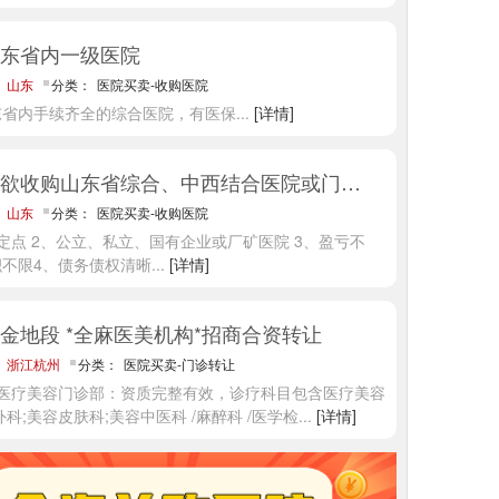
东省内一级医院
：
山东
分类：
医院买卖-收购医院
东省内手续齐全的综合医院，有医保
...
[详情]
某集团欲收购山东省综合、中西结合医院或门诊部
：
山东
分类：
医院买卖-收购医院
定点 2、公立、私立、国有企业或厂矿医院 3、盈亏不
积不限4、债务债权清晰
...
[详情]
金地段 *全麻医美机构*招商合资转让
：
浙江杭州
分类：
医院买卖-门诊转让
州医疗美容门诊部：资质完整有效，诊疗科目包含医疗美容
外科;美容皮肤科;美容中医科 /麻醉科 /医学检
...
[详情]