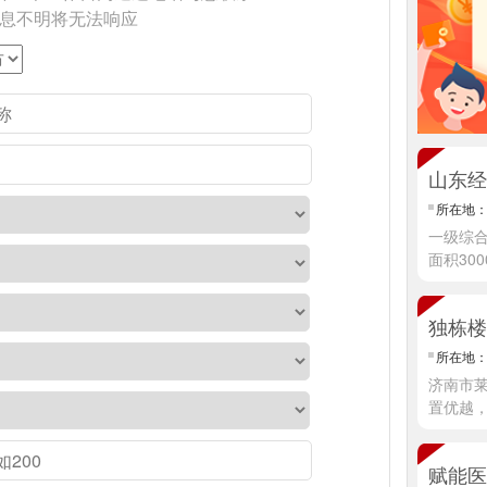
信息不明将无法响应
山东经
所在地
一级综
面积30
情]
独栋楼
所在地
济南市莱
置优越
情]