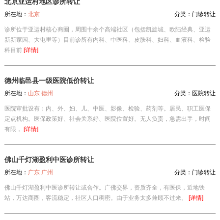
北京亚运村地区诊所转让
所在地：
北京
分类：
门诊转让
诊所位于亚运村核心商圈，周围十余个高端社区（包括凯旋城、欧陆经典、亚运
新新家园、大屯里等）目前诊所有内科、中医科、皮肤科、妇科、血液科、检验
科目前
[详情]
德州临邑县一级医院低价转让
所在地：
山东 德州
分类：
医院转让
医院审批设有：内、外、妇、儿、中医、影像、检验、药剂等。居民、职工医保
定点机构。医保政策好、社会关系好、医院位置好。无人负责，急需出手，时间
有限，
[详情]
佛山千灯湖盈利中医诊所转让
所在地：
广东 广州
分类：
门诊转让
佛山千灯湖盈利中医诊所转让或合作。广佛交界，资质齐全，有医保，近地铁
站，万达商圈，客流稳定，社区人口稠密。由于业务太多兼顾不过来。
[详情]