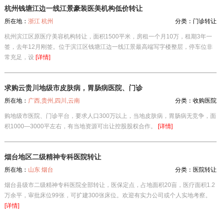
杭州钱塘江边一线江景豪装医美机构低价转让
所在地：
浙江 杭州
分类：
门诊转让
杭州滨江区原医疗美容机构转让，面积1500平米，房租一个月10万，租期3年一
签，去年12月刚签。位于滨江区钱塘江边一线江景最高端写字楼整层，停车位非
常充足，设
[详情]
求购云贵川地级市皮肤病，胃肠病医院、门诊
所在地：
广西,贵州,四川,云南
分类：
收购医院
购地级市医院、门诊平台，要求人口300万以上，当地皮肤病，胃肠病无竞争，面
积1000—3000平左右，有当地资源可出让控股股权合作。
[详情]
烟台地区二级精神专科医院转让
所在地：
山东 烟台
分类：
医院转让
烟台县级市二级精神专科医院全部转让，医保定点，占地面积20亩，医疗面积1.2
万余平，审批床位99张，可扩建300张床位。欢迎有实力公司或个人实地考察。
[详情]