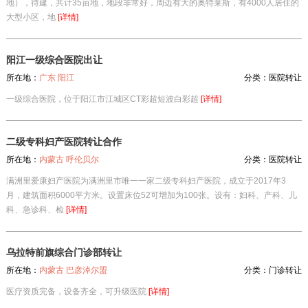
地），待建，共计35亩地，地段非常好，周边有大的奥特莱斯，有4000人居住的
大型小区，地
[详情]
阳江一级综合医院出让
所在地：
广东 阳江
分类：
医院转让
一级综合医院，位于阳江市江城区CT彩超短波白彩超
[详情]
二级专科妇产医院转让合作
所在地：
内蒙古 呼伦贝尔
分类：
医院转让
满洲里爱康妇产医院为满洲里市唯一一家二级专科妇产医院，成立于2017年3
月，建筑面积6000平方米。设置床位52可增加为100张。设有：妇科、产科、儿
科、急诊科、检
[详情]
乌拉特前旗综合门诊部转让
所在地：
内蒙古 巴彦淖尔盟
分类：
门诊转让
医疗资质完备，设备齐全，可升级医院
[详情]