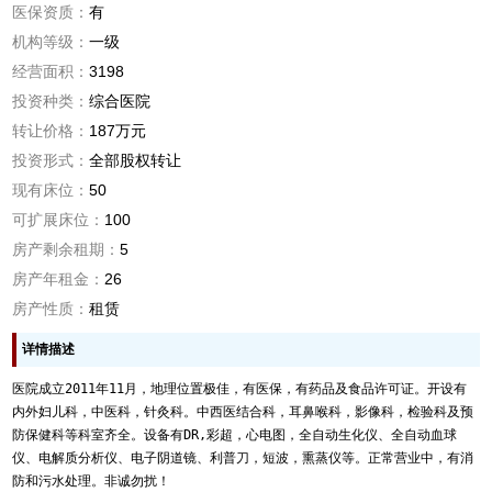
医保资质：
有
机构等级：
一级
经营面积：
3198
投资种类：
综合医院
转让价格：
187万元
投资形式：
全部股权转让
现有床位：
50
可扩展床位：
100
房产剩余租期：
5
房产年租金：
26
房产性质：
租赁
详情描述
医院成立2011年11月，地理位置极佳，有医保，有药品及食品许可证。开设有
内外妇儿科，中医科，针灸科。中西医结合科，耳鼻喉科，影像科，检验科及预
防保健科等科室齐全。设备有DR,彩超，心电图，全自动生化仪、全自动血球
仪、电解质分析仪、电子阴道镜、利普刀，短波，熏蒸仪等。正常营业中，有消
防和污水处理。非诚勿扰！