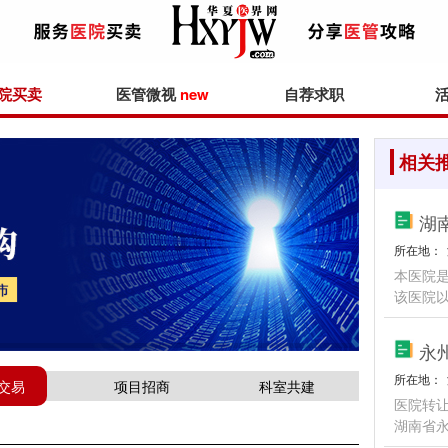
院买卖
医管微视
new
自荐求职
相关
湖
所在地：
本医院
该医院
永
所在地：
交易
项目招商
科室共建
医院转让
湖南省