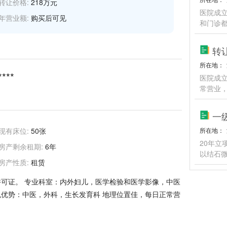
转让价格:
218万元
医院成立
年营业额:
购买后可见
和门诊
转
所在地：
****
医院成立
常营业
一
现有床位:
50张
所在地：
20年立
房产剩余租期:
6年
以结石
房产性质:
租赁
许可证。 专业科室：内外妇儿，医学检验和医学影像，中医
色优势：中医，外科，生长发育科 地理位置佳，每日正常营