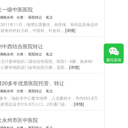
让一级中医医院
湖南永州
分类：
医院转让
私立
2011年11月，地理位置极佳，有医保，有药品及食品许
开设有内外妇儿科，中医科，针灸科
...
[详情]
州中西结合医院转让
湖南永州
分类：
医院转让
私立
卫计委审批的二级综合性医院，医院1--5楼、病床80
中心繁华地段设门诊和住院大楼，是医
...
[详情]
建20多年优质医院托管、转让
湖南永州
分类：
医院转让
私立
0多年，地处市中心繁华地带，人流量特大，市内253.8万
射周边县市519.8万人口。2开通门诊、
...
[详情]
让永州市区中医院
湖南长沙
分类：
医院转让
私立