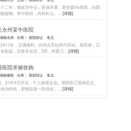
十二年，地处市中心，医保开通，新全套his系统，住院
都能报销。有中医科，内外妇儿。
...
[详情]
让永州某中医院
湖南永州
分类：
医院转让
私立
2011年，交通便利。比邻火车站和汽车站。有医保，正
，有彩超，全套生化仪，DR，利普刀
...
[详情]
级医院求被收购
湖南衡阳
分类：
医院转让
私立
项，21年3月开业，个人独资企业。居民职工医保定点。
微创为特色，腔镜设备一应俱全。
...
[详情]