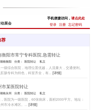
手机便捷访问，
请点此处
活动展会
登录
注册
忘记密码
推荐
南衡阳市常宁专科医院.急需转让
湖南衡阳
分类：
医院转让
私立
是一级综合医院，地理位置优越，人流量大，交通便利。
以肛肠专科为特色，科室齐全，有
...
[详情]
州市某医院转让
湖南永州
分类：
医院转让
私立
，医院为一级医院，60张病床，面积2000平方。地址：
永州市冷水滩区。
...
[详情]