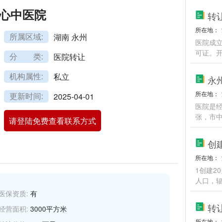
心中医院
转
所在地：
所属区域:
湖南 永州
医院成立
可证。
分 类:
医院转让
机构属性:
私立
永
所在地：
更新时间:
2025-04-01
医院是经
张，市
请登陆免费查看联系方式
创
所在地：
1创建2
人口，辐
医保资质:
有
转
经营面积:
3000平方米
所在地：