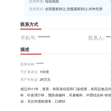
投资种类:
综合医院
投资形式:
全部股权转让,控股股权转让,对外托管
联系方式
手机号:
******
联系人:
**
描述
机构名称:
******
可扩展床位:
100张
房产年租金:
28万元
成立2011年，资质：有医保住院和门诊统筹，有药品食品
科，针灸理疗科，预防保健科，耳鼻喉科，中西结合科 特
业，无任何债权债务，口碑好