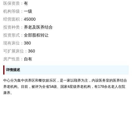
医保资质：
有
机构等级：
一级
经营面积：
45000
投资种类：
养老及医养结合
投资形式：
全部股权转让
现有床位：
380
可扩展床位：
360
房产性质：
自有
详情描述
中心分为集中供养区和餐饮娱乐区，是一家以颐养为主，内设医务室的医养结合
养老机构。目前，被评为全省5A级、国家4星级养老机构，有170余名老人在院
康养。