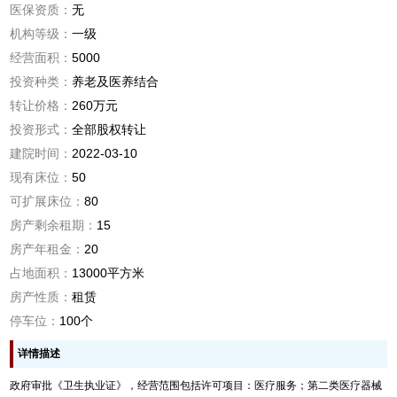
医保资质：
无
机构等级：
一级
经营面积：
5000
投资种类：
养老及医养结合
转让价格：
260万元
投资形式：
全部股权转让
建院时间：
2022-03-10
现有床位：
50
可扩展床位：
80
房产剩余租期：
15
房产年租金：
20
占地面积：
13000平方米
房产性质：
租赁
停车位：
100个
详情描述
政府审批《卫生执业证》，经营范围包括许可项目：医疗服务；第二类医疗器械