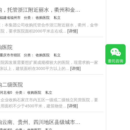
收购，托管浙江附近丽水，衢州和金华周边医院
福建省福州市
分类：
收购医院
私立
求：本集团公司收购托管合作浙江附近丽水，衢州，金华
院，要求医院面积2000平米左右或
...
[详情]
购医院
重庆市市辖区
分类：
收购医院
私立
医院因发展需要想扩展成规模较大的医院，现需求购一家
0张以上，建筑面积在3000平方以上的
...
[详情]
购二级医院
河北省0
分类：
收购医院
私立
景企业收购石家庄市内五区一级或二级独立民营医院，要
用面积不少于4500平米，建筑物使
...
[详情]
求购云南、贵州、四川地区县级城市一级医院
贵州省0
分类：
收购医院
私立