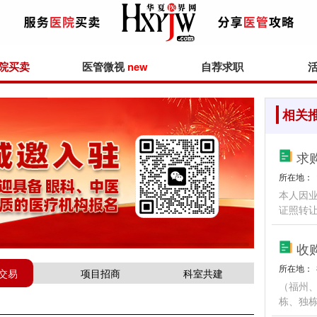
院买卖
医管微视
new
自荐求职
相关
求
所在地：
本人因业
证照转让
收购
所在地：
交易
项目招商
科室共建
（福州
栋、独栋