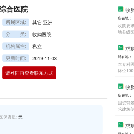
综合医院
所在地：
所属区域:
其它 亚洲
收购要
地县级医
分 类:
收购医院
机构属性:
私立
求
所在地：
更新时间:
2019-11-03
本专科
床位10
请登陆再查看联系方式
收
所在地：
国资背
求建筑使
医保资质:
无
所在地：