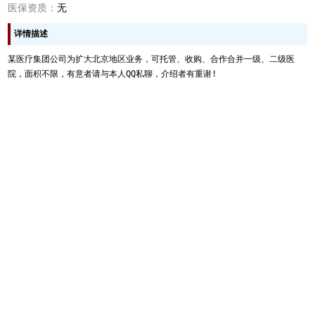
医保资质：
无
详情描述
某医疗集团公司为扩大北京地区业务，可托管、收购、合作合并一级、二级医
院，面积不限，有意者请与本人QQ私聊，介绍者有重谢!