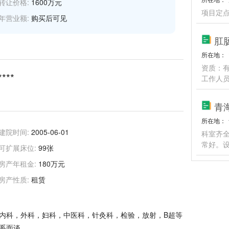
转让价格:
1600万元
项目定
年营业额:
购买后可见
肛
所在地：
资质：
****
工作人
青
所在地：
建院时间:
2005-06-01
科室齐
常好。设
可扩展床位:
99张
房产年租金:
180万元
房产性质:
租赁
内科，外科，妇科，中医科，针灸科，检验，放射，B超等
系面谈