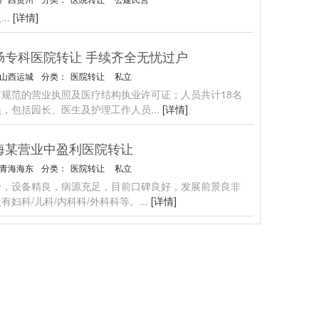
点
...
[详情]
肠专科医院转让 手续齐全无忧过户
山西运城
分类：
医院转让
私立
有规范的营业执照及医疗结构执业许可证；人员共计18名
员，包括园长、医生及护理工作人员
...
[详情]
海某营业中盈利医院转让
青海海东
分类：
医院转让
私立
全，设备精良，病源充足，目前口碑良好，发展前景良非
有妇科/儿科/内科科/外科科等。
...
[详情]