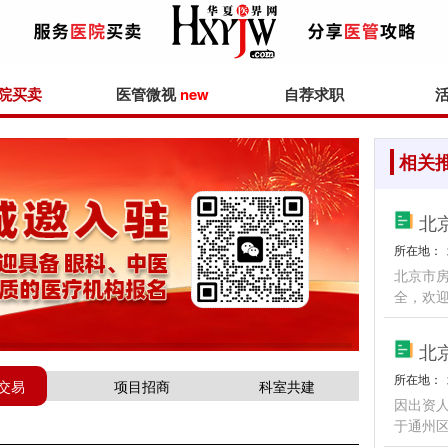
院买卖
医管微视
new
自荐求职
相关
北
所在地：
北京市房
全，欢
北
所在地：
交易
项目招商
科室共建
因出资
于通州