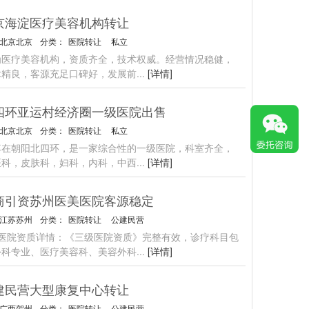
京海淀医疗美容机构转让
北京北京
分类：
医院转让
私立
为医疗美容机构，资质齐全，技术权威。经营情况稳健，
术精良，客源充足口碑好，发展前
...
[详情]
四环亚运村经济圈一级医院出售
北京北京
分类：
医院转让
私立
落在朝阳北四环，是一家综合性的一级医院，科室齐全，
医科，皮肤科，妇科，内科，中西
...
[详情]
商引资苏州医美医院客源稳定
江苏苏州
分类：
医院转让
公建民营
州医院资质详情：《三级医院资质》完整有效，诊疗科目包
外科专业、医疗美容科、美容外科
...
[详情]
建民营大型康复中心转让
广西贺州
分类：
医院转让
公建民营