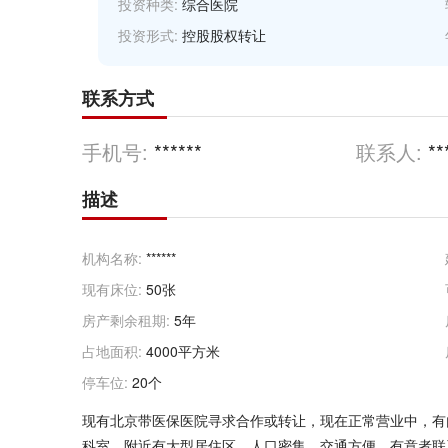
投资种类:
综合医院
投资形式:
控股股权转让
联系方式
手机号:
******
联系人:
**
描述
机构名称:
******
现有床位:
50张
房产剩余租期:
5年
占地面积:
4000平方米
停车位:
20个
现有北京带医保医院寻求合作或转让，现在正常营业中，有
科室，附近有大型居住区，人口密集，交通方便，有意者联