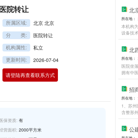
医院转让
北
所在地：
所属区域:
北京 北京
本机构
设备技
分 类:
医院转让
机构属性:
私立
北
所在地：
更新时间:
2026-07-04
医院坐
拥有中
请登陆再查看联系方式
招
所在地：
1、苏
含整形
医保资质:
有
公
经营面积:
2000平方米
所在地：