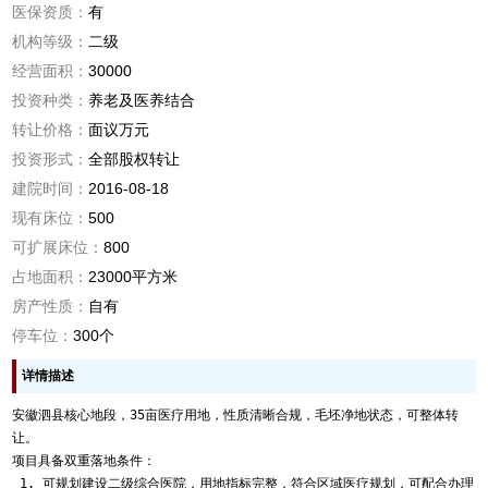
医保资质：
有
机构等级：
二级
经营面积：
30000
投资种类：
养老及医养结合
转让价格：
面议万元
投资形式：
全部股权转让
建院时间：
2016-08-18
现有床位：
500
可扩展床位：
800
占地面积：
23000平方米
房产性质：
自有
停车位：
300个
详情描述
安徽泗县核心地段，35亩医疗用地，性质清晰合规，毛坯净地状态，可整体转
让。
项目具备双重落地条件： 
 1. 可规划建设二级综合医院，用地指标完整，符合区域医疗规划，可配合办理