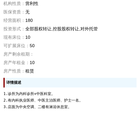
机构性质：
营利性
医保资质：
无
经营面积：
180
投资形式：
全部股权转让,控股股权转让,对外托管
现有床位：
10
可扩展床位：
50
房产剩余租期：
房产年租金：
10
房产性质：
租赁
详情描述
1.诊所为内科诊所+中医科室。

2.有内科执业医师、中医主治医师、护士一名。

3.店面为中央空调、二楼有淋浴休息室。