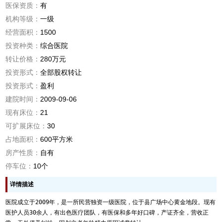
医保资质：
有
机构等级：
一级
经营面积：
1500
投资种类：
综合医院
转让价格：
280万元
投资形式：
全部股权转让
投资形式：
盈利
建院时间：
2009-09-06
现有床位：
21
可扩展床位：
30
占地面积：
600平方米
房产性质：
自有
停车位：
10个
详情描述
医院成立于2009年，是一所民营独资一级医院，位于县广场中心黄金地段。现有
医护人员30余人，有出色医疗团队，有医保和多年好口碑，产证齐全，营收正