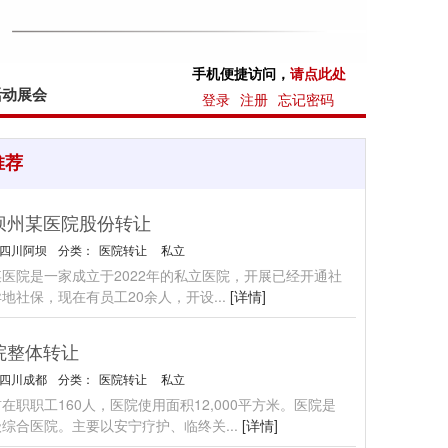
手机便捷访问，
请点此处
活动展会
登录
注册
忘记密码
推荐
坝州某医院股份转让
四川阿坝
分类：
医院转让
私立
医院是一家成立于2022年的私立医院，开展已经开通社
地社保，现在有员工20余人，开设
...
[详情]
院整体转让
四川成都
分类：
医院转让
私立
在职职工160人，医院使用面积12,000平方米。医院是
级综合医院。主要以安宁疗护、临终关
...
[详情]