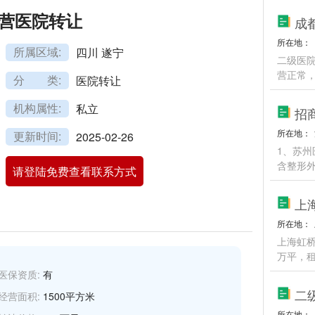
营医院转让
成
所在地：
所属区域:
四川 遂宁
二级医院
营正常
分 类:
医院转让
机构属性:
私立
招
所在地：
更新时间:
2025-02-26
1、苏
含整形
请登陆免费查看联系方式
上
所在地：
上海虹桥
万平，租
医保资质:
有
二
经营面积:
1500平方米
所在地：