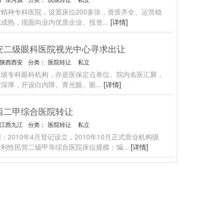
精神专科医院，设置床位200多张，资质齐全、运营稳
源成熟，现面向业内优质企业、投资
...
[详情]
安二级眼科医院视光中心寻求出让
陕西西安
分类：
医院转让
私立
二级专科眼科机构，亦是医保定点单位。院内名医汇聚，
淀深厚，开设白内障、青光眼、眼
...
[详情]
西二甲综合医院转让
江西九江
分类：
医院转让
私立
：2010年4月登记设立，2010年10月正式营业机构级
营利性民营二级甲等综合医院床位规模：编
...
[详情]