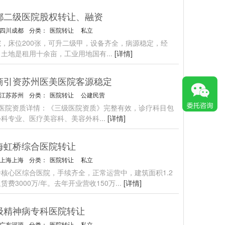
都二级医院股权转让、融资
四川成都
分类：
医院转让
私立
，床位200张，可升二级甲，设备齐全，病源稳定，经
，土地是租用十余亩，工业用地国有
...
[详情]
商引资苏州医美医院客源稳定
江苏苏州
分类：
医院转让
公建民营
州医院资质详情：《三级医院资质》完整有效，诊疗科目包
外科专业、医疗美容科、美容外科
...
[详情]
海虹桥综合医院转让
上海上海
分类：
医院转让
私立
核心区综合医院，手续齐全，正常运营中，建筑面积1.2
赁费3000万/年。去年开业营收150万
...
[详情]
级精神病专科医院转让
广东河源
分类：
医院转让
私立