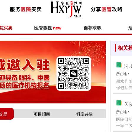
院买卖
医管微视
new
自荐求职
相关
阿
所在地：
黑水县某
保包括异
医
所在地：
交易
项目招商
科室共建
医院目前
一家二