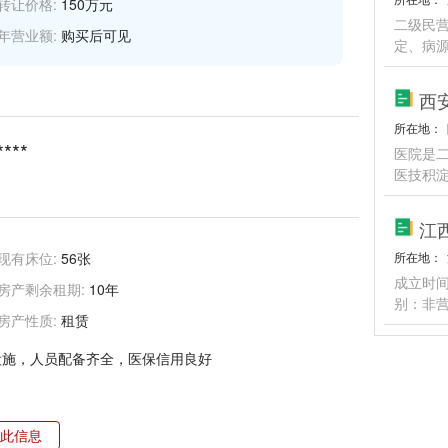
转让价格:
150万元
二级民营
年营业额:
购买后可见
定、病
西
所在地：
****
医院是
医技积
江
现有床位:
56张
所在地：
成立时间
房产剩余租期:
10年
别：非
房产性质:
租赁
设施，人员配备齐全，医保信用良好
此信息