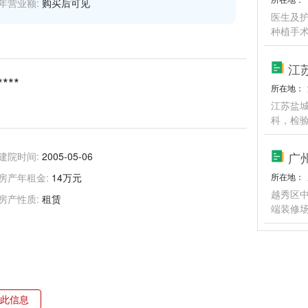
年营业额:
购买后可见
医生及
种植手术
江
****
所在地：
江苏盐
科，检
广
建院时间:
2005-05-06
房产年租金:
14万元
所在地：
越秀区中
房产性质:
租赁
端装修
此信息