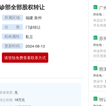
诊部全部股权转让
所在地：
所属区域:
福建 泉州
本店位
齐全有
分 类:
门诊转让
机构属性:
私立
苏
所在地：
更新时间:
2024-08-13
本诊所
社区里
请登陆免费查看联系方式
所在地：
营业中
有固定
医保资质:
无
转
转让价格:
18万元
所在地：