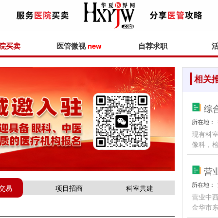
院买卖
医管微视
new
自荐求职
相关
综
所在地：
现有科
像科，
营
所在地：
交易
项目招商
科室共建
营业中
金华市东