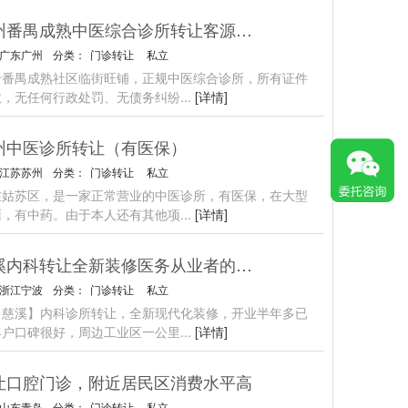
广州番禺成熟中医综合诊所转让客源稳定
广东广州
分类：
门诊转让
私立
于番禺成熟社区临街旺铺，正规中医综合诊所，所有证件
效，无任何行政处罚、无债务纠纷
...
[详情]
州中医诊所转让（有医保）
江苏苏州
分类：
门诊转让
私立
在姑苏区，是一家正常营业的中医诊所，有医保，在大型
面，有中药。由于本人还有其他项
...
[详情]
慈溪内科转让全新装修医务从业者的不二选择
浙江宁波
分类：
门诊转让
私立
【慈溪】内科诊所转让，全新现代化装修，开业半年多已
客户口碑很好，周边工业区一公里
...
[详情]
让口腔门诊，附近居民区消费水平高
山东青岛
分类：
门诊转让
私立