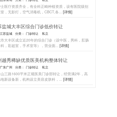
护士医疗资质齐全，有全科正畸种植资质，设有医院级别
室，无影灯，空气消毒机，CBCT,各
...
[详情]
苏盐城大丰区综合门诊低价转让
江苏盐城
分类：
门诊转让
私立
城市大丰区成立近20年的综合门诊（设中医，男科，肛肠
验科，彩超室，手术室等），营业面
...
[详情]
州越秀稀缺优质医美机构整体转让
广东广州
分类：
门诊转让
私立
山三路1600平米正规医美门诊部转让，经营满2年，高
场地新设备新，机构设立美容皮肤科，
...
[详情]