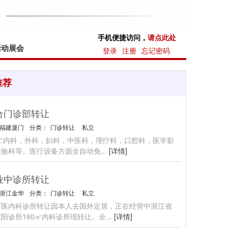
手机便捷访问，
请点此处
活动展会
登录
注册
忘记密码
推荐
合门诊部转让
福建厦门
分类：
门诊转让
私立
室:内科，外科，妇科，中医科，理疗科，口腔科，医学影
检验科等。医疗设备方面全自动免
...
[详情]
业中诊所转让
浙江金华
分类：
门诊转让
私立
西医内科诊所转让因本人去国外定居，正在经营中浙江省
阳诊所160㎡内科诊所现转让。全
...
[详情]