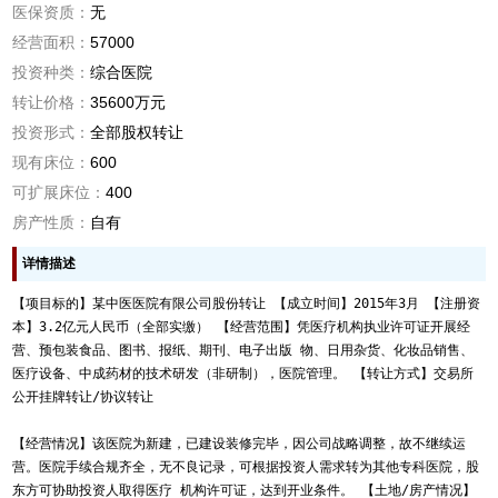
医保资质：
无
经营面积：
57000
投资种类：
综合医院
转让价格：
35600万元
投资形式：
全部股权转让
现有床位：
600
可扩展床位：
400
房产性质：
自有
详情描述
【项目标的】某中医医院有限公司股份转让 【成立时间】2015年3月 【注册资
本】3.2亿元人民币（全部实缴） 【经营范围】凭医疗机构执业许可证开展经
营、预包装食品、图书、报纸、期刊、电子出版 物、日用杂货、化妆品销售、
医疗设备、中成药材的技术研发（非研制），医院管理。 【转让方式】交易所
公开挂牌转让/协议转让

【经营情况】该医院为新建，已建设装修完毕，因公司战略调整，故不继续运
营。医院手续合规齐全，无不良记录，可根据投资人需求转为其他专科医院，股
东方可协助投资人取得医疗 机构许可证，达到开业条件。 【土地/房产情况】