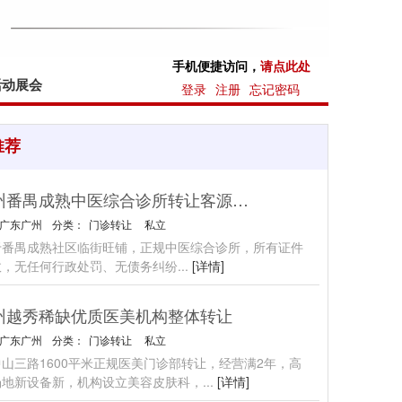
手机便捷访问，
请点此处
活动展会
登录
注册
忘记密码
推荐
广州番禺成熟中医综合诊所转让客源稳定
广东广州
分类：
门诊转让
私立
于番禺成熟社区临街旺铺，正规中医综合诊所，所有证件
效，无任何行政处罚、无债务纠纷
...
[详情]
州越秀稀缺优质医美机构整体转让
广东广州
分类：
门诊转让
私立
山三路1600平米正规医美门诊部转让，经营满2年，高
场地新设备新，机构设立美容皮肤科，
...
[详情]