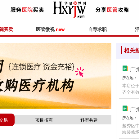
院买卖
医管微视
new
自荐求职
相关
所在地：
本店位
齐全有
广
所在地：
交易
项目招商
科室共建
越秀区中
端装修