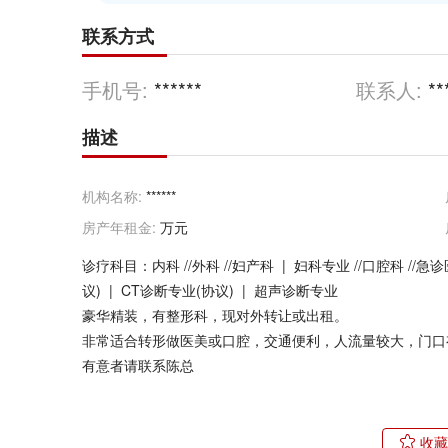
联系方式
手机号:
******
联系人:
**
描述
机构名称:
******
房产年租金:
万元
诊疗科目：内科 //外科 //妇产科 | 妇科专业 //口腔科 //急
议) | CT诊断专业(协议) | 超声诊断专业
豪华精装，有整形科，现对外转让或出租。
非常适合转形做医美或口腔，交通便利，人流量较大，门口
有意者请联系陈总
收藏