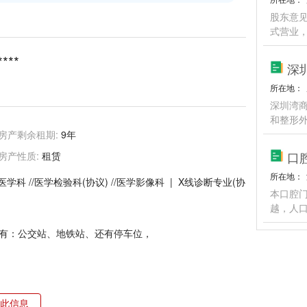
股东意
式营业
****
深
所在地：
深圳湾
和整形
房产剩余租期:
9年
口
房产性质:
租赁
所在地：
诊医学科 //医学检验科(协议) //医学影像科 | X线诊断专业(协
本口腔
越，人
有：公交站、地铁站、还有停车位，
此信息