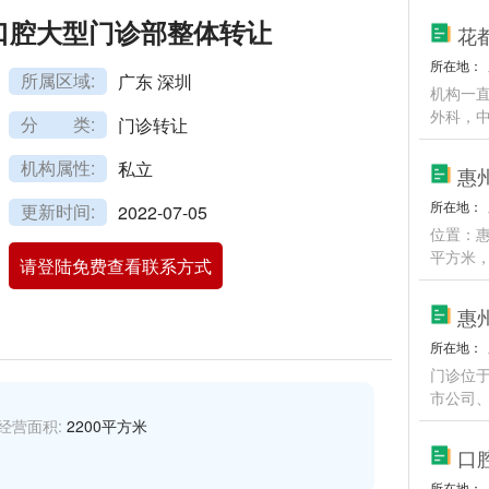
口腔大型门诊部整体转让
花
所在地：
所属区域:
广东 深圳
机构一
外科，
分 类:
门诊转让
机构属性:
私立
惠
所在地：
更新时间:
2022-07-05
位置：惠
平方米，
请登陆免费查看联系方式
惠
所在地：
门诊位
市公司
经营面积:
2200平方米
口
所在地：