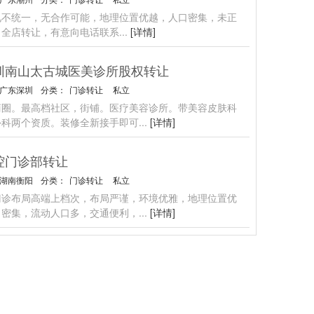
见不统一，无合作可能，地理位置优越，人口密集，未正
，全店转让，有意向电话联系
...
[详情]
圳南山太古城医美诊所股权转让
广东深圳
分类：
门诊转让
私立
商圈。最高档社区，街铺。医疗美容诊所。带美容皮肤科
外科两个资质。装修全新接手即可
...
[详情]
腔门诊部转让
湖南衡阳
分类：
门诊转让
私立
门诊布局高端上档次，布局严谨，环境优雅，地理位置优
口密集，流动人口多，交通便利，
...
[详情]