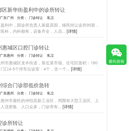
都区新华街盈利中的诊所转让
广东广州
分类：
门诊转让
私立
直盈利中，因诊所负责人家庭原因，移民转让诊所95新，
中医科，内科都有，设备齐全，人员
...
[详情]
州惠城区口腔门诊转让
广东惠州
分类：
门诊转让
私立
州市惠城区龙丰街道，靠近菜市场、住宅区面积：180
门口4-5个停车位诊室：4个，含一个
...
[详情]
州综合门诊部低价急转
广东惠州
分类：
门诊转让
私立
于惠州市最旺的仲恺高新工业区，周围有大型工业区、上
、人流密集、人口众多，门诊旁有
...
[详情]
腔诊所转让
广东潮州
分类：
门诊转让
私立