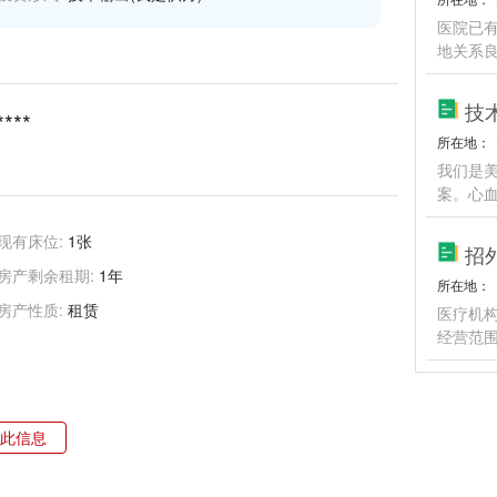
医院已有
地关系
****
所在地：
我们是
案。心
现有床位:
1张
房产剩余租期:
1年
所在地：
房产性质:
租赁
医疗机
经营范
此信息