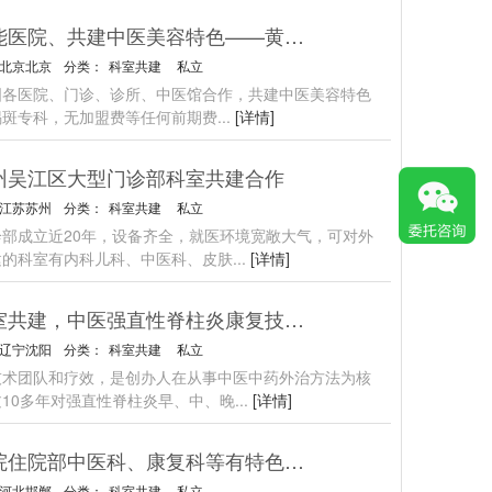
赋能医院、共建中医美容特色——黄褐斑专科合作
北京北京
分类：
科室共建
私立
国各医院、门诊、诊所、中医馆合作，共建中医美容特色
褐斑专科，无加盟费等任何前期费
...
[详情]
州吴江区大型门诊部科室共建合作
江苏苏州
分类：
科室共建
私立
诊部成立近20年，设备齐全，就医环境宽敞大气，可对外
建的科室有内科儿科、中医科、皮肤
...
[详情]
科室共建，中医强直性脊柱炎康复技术输出
辽宁沈阳
分类：
科室共建
私立
技术团队和疗效，是创办人在从事中医中药外治方法为核
10多年对强直性脊柱炎早、中、晚
...
[详情]
医院住院部中医科、康复科等有特色科室合作！
河北邯郸
分类：
科室共建
私立