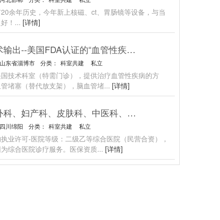
20余年历史，今年新上核磁、ct、胃肠镜等设备，与当
良好！
...
[详情]
技术输出--美国FDA认证的“血管性疾病”治疗方案
山东省淄博市
分类：
科室共建
私立
美国技术科室（特需门诊），提供治疗血管性疾病的方
血管堵塞（替代放支架），脑血管堵
...
[详情]
招外科、妇产科、皮肤科、中医科、中西医结合科
四川绵阳
分类：
科室共建
私立
构执业许可-医院等级：二级乙等综合医院（民营合资），
围为综合医院诊疗服务。医保资质
...
[详情]