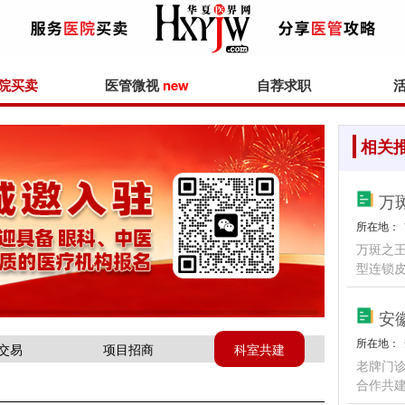
院买卖
医管微视
new
自荐求职
相关
万
所在地：
万斑之
型连锁
安
所在地：
交易
项目招商
科室共建
老牌门
合作共