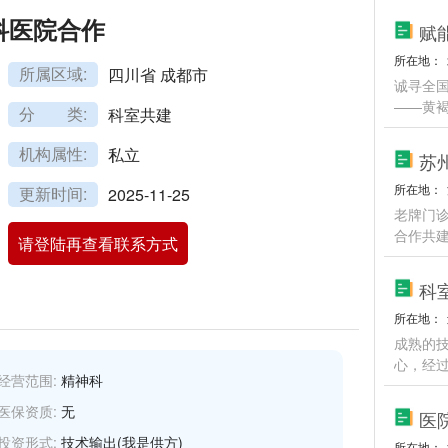
科医院合作
所在地：
所属区域:
四川省 成都市
诚寻全
——黄
分 类:
科室共建
机构属性:
私立
苏
所在地：
更新时间:
2025-11-25
老牌门
合作共
请登陆再查看联系方式
所在地：
成熟的
心，经过
经营范围:
精神科
医保资质:
无
投资形式:
技术输出(我是供方)
所在地：