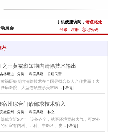
手机便捷访问，
请点此处
活动展会
登录
注册
忘记密码
推荐
斑之王黄褐斑短期内清除技术输出
吉林延边
分类：
科室共建
公建民营
王黄褐斑短期内清除技术在全国寻找合伙人合作共赢！大
皮肤病医院、大型连锁整形美容医
...
[详情]
徽宿州综合门诊部求技术输入
安徽宿州
分类：
科室共建
私立
诊部成立近20年，设备齐全，就医环境宽敞大气，可对外
建的科室有内科、儿科、中医科、皮
...
[详情]