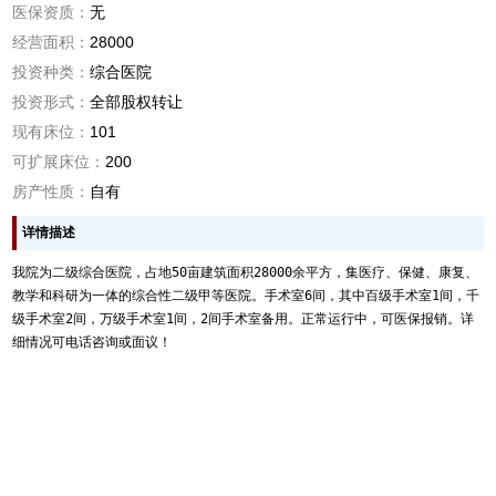
医保资质：
无
经营面积：
28000
投资种类：
综合医院
投资形式：
全部股权转让
现有床位：
101
可扩展床位：
200
房产性质：
自有
详情描述
我院为二级综合医院，占地50亩建筑面积28000余平方，集医疗、保健、康复、
教学和科研为一体的综合性二级甲等医院。手术室6间，其中百级手术室1间，千
级手术室2间，万级手术室1间，2间手术室备用。正常运行中，可医保报销。详
细情况可电话咨询或面议！