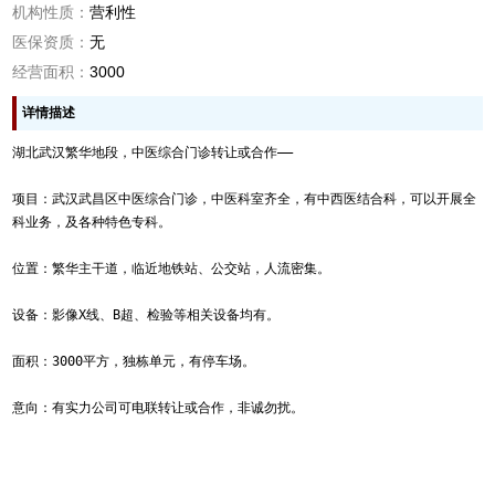
机构性质：
营利性
医保资质：
无
经营面积：
3000
详情描述
湖北武汉繁华地段，中医综合门诊转让或合作——

项目：武汉武昌区中医综合门诊，中医科室齐全，有中西医结合科，可以开展全
科业务，及各种特色专科。

位置：繁华主干道，临近地铁站、公交站，人流密集。

设备：影像X线、B超、检验等相关设备均有。

面积：3000平方，独栋单元，有停车场。

意向：有实力公司可电联转让或合作，非诚勿扰。