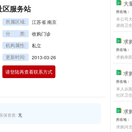
大
社区服务站
所在地：
本公司
所属区域:
江苏省 南京
谢岗卫
分 类:
收购门诊
求
机构属性:
私立
所在地：
更新时间:
2013-03-26
求购阜
请登陆再查看联系方式
所在地：
本人从
社区卫
求
医保资质:
无
所在地：
求购河