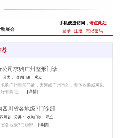
手机便捷访问，
请点此处
活动展会
登录
注册
忘记密码
推荐
金公司求购广州整形门诊
分类：
收购门诊
私立
司求购广州整形门诊，天河或广州市的，整体收购或可以
最好有牌照。
...
[详情]
购四川省各地级?门诊部
四川省
分类：
收购门诊
私立
省各地级?门诊部
...
[详情]