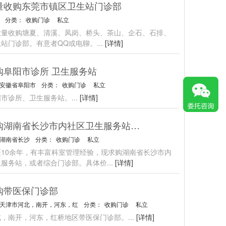
量收购东莞市镇区卫生站门诊部
分类：
收购门诊
私立
大量收购塘夏、清溪、凤岗、桥头、茶山、企石、石排、
生站门诊部。有意者QQ或电聊。
...
[详情]
购阜阳市诊所 卫生服务站
安徽省阜阳市
分类：
收购门诊
私立
阳市诊所、卫生服务站。
...
[详情]
求购湖南省长沙市内社区卫生服务站或综合门诊部
湖南省长沙
分类：
收购门诊
私立
医10余年，有丰富科室管理经验，现求购湖南省长沙市内
生服务站，或者综合门诊部。具体价
...
[详情]
购带医保门诊部
天津市河北，南开，河东，红
分类：
收购门诊
私立
北，南开，河东，红桥地区带医保门诊部。
...
[详情]