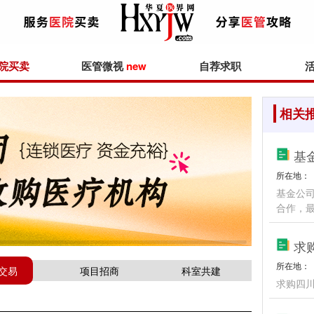
院买卖
医管微视
new
自荐求职
相关
基
所在地：
基金公
合作，
求
所在地：
交易
项目招商
科室共建
求购四川