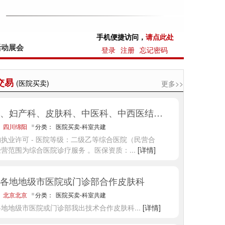
手机便捷访问，
请点此处
活动展会
登录
注册
忘记密码
交易
(医院买卖)
更多>>
招外科、妇产科、皮肤科、中医科、中西医结合科
：
四川绵阳
分类：
医院买卖-科室共建
等级：二级乙等综合医院（民营合
经营范围为综合医院诊疗服务 。医保资质：
...
[详情]
各地地级市医院或门诊部合作皮肤科
：
北京北京
分类：
医院买卖-科室共建
各地地级市医院或门诊部我出技术合作皮肤科
...
[详情]