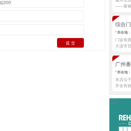
——黄
综合门
所在地
门诊有西
提 交
大连市
广州番
所在地
本店位
齐全有