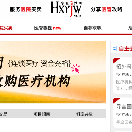
院买卖
医管微视
new
自荐求职
自主
所在地
医疗机构执业许可 - 医院
资），
寻全国
交易
项目招商
科室共建
所在地
寻全国