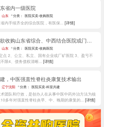
东省内一级医院
：
山东
分类：
医院买卖-收购医院
东省内手续齐全的综合医院，有医保
...
[详情]
某集团欲收购山东省综合、中西结合医院或门诊部
：
山东
分类：
医院买卖-收购医院
定点 2、公立、私立、国有企业或厂矿医院 3、盈亏不
积不限4、债务债权清晰
...
[详情]
建，中医强直性脊柱炎康复技术输出
：
辽宁沈阳
分类：
医院买卖-科室共建
技术团队和疗效，是创办人在从事中医中药外治方法为核
10多年对强直性脊柱炎早、中、晚期的康复的
...
[详情]