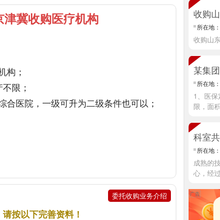
收购山
京津冀收购医疗机构
所在地
收购山
构；

所在地
不限； 

1、医保
综合医院，一级可升为二级条件也可以； 

限，面
科室共
所在地
成熟的
心，经过
委托收购业务介绍
，请按以下完善资料！