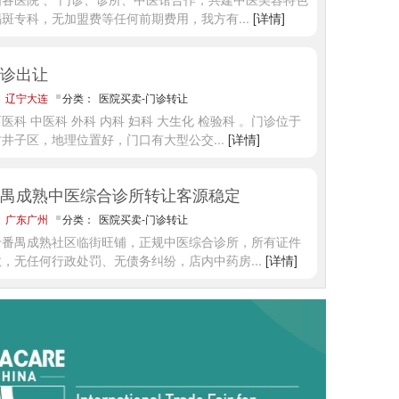
褐斑专科，无加盟费等任何前期费用，我方有
...
[详情]
诊出让
：
辽宁大连
分类：
医院买卖-门诊转让
医科 中医科 外科 内科 妇科 大生化 检验科 。门诊位于
甘井子区，地理位置好，门口有大型公交
...
[详情]
禺成熟中医综合诊所转让客源稳定
：
广东广州
分类：
医院买卖-门诊转让
于番禺成熟社区临街旺铺，正规中医综合诊所，所有证件
效，无任何行政处罚、无债务纠纷，店内中药房
...
[详情]