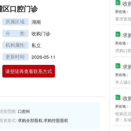
收
麓区口腔门诊
所在地：
要求资
所属区域:
湖南
分 类:
收购门诊
求
所在地：
机构属性:
私立
求购口
更新时间:
2026-05-11
求
请登陆再查看联系方式
所在地：
本人诚
收
所在地：
经营范围:
口腔科
收购北京
求：东
投资形式:
求购全部股权,求购控股股权