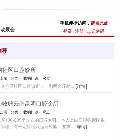
手机便捷访问，
请点此处
活动展会
登录
注册
忘记密码
推荐
购社区口腔诊所
山东
分类：
收购门诊
私立
岛李沧区社区口腔诊所，一到两台牙椅
...
[详情]
心收购云南昆明口腔诊所
云南
分类：
收购门诊
私立
家100-299平左右的口腔专科，本人是由口腔临床医生
营管理，有一定管理及运营经验，要求
...
[详情]