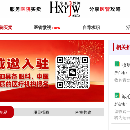
院买卖
医管微视
new
自荐求职
相关
收
所在地：
收购青
诚
所在地：
望收购一
交易
项目招商
科室共建
转为运