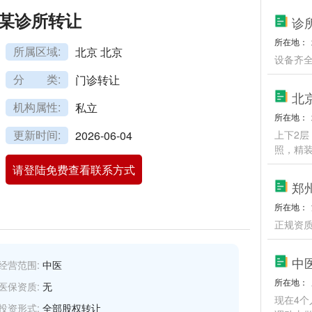
某诊所转让
诊
所在地：
所属区域:
北京 北京
设备齐
分 类:
门诊转让
北
机构属性:
私立
所在地：
更新时间:
2026-06-04
上下2层
照，精
请登陆免费查看联系方式
郑
所在地：
正规资
中
经营范围:
中医
所在地：
医保资质:
无
现在4
投资形式:
全部股权转让