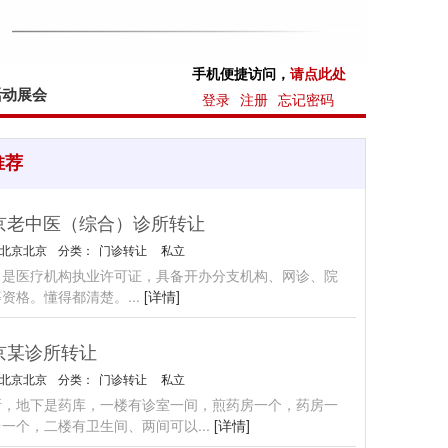
手机便捷访问，
请点此处
活动展会
登录
注册
忘记密码
推荐
京老中医（综合）诊所转让
北京北京
分类：
门诊转让
私立
，是医疗机构执业许可证，具备开办分支机构、网诊、院
等资格。懂得都清楚。
...
[详情]
京某诊所转让
北京北京
分类：
门诊转让
私立
所，地下是药库，一楼有诊室一间，煎药房一个，药房一
台一个，二楼有卫生间、两间可以
...
[详情]