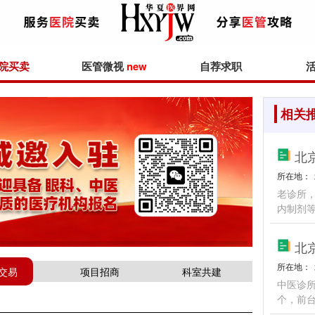
院买卖
医管微视
new
自荐求职
相关
北
所在地：
老诊所
内制剂
北
所在地：
交易
项目招商
科室共建
中医诊
个，前