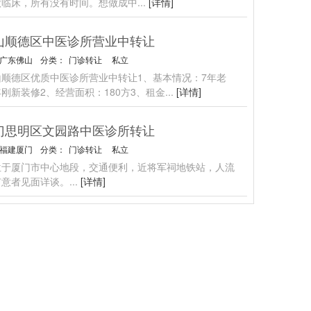
做临床，所有没有时间。想做成中
...
[详情]
山顺德区中医诊所营业中转让
广东佛山
分类：
门诊转让
私立
山顺德区优质中医诊所营业中转让1、基本情况：7年老
刚新装修2、经营面积：180方3、租金
...
[详情]
门思明区文园路中医诊所转让
福建厦门
分类：
门诊转让
私立
位于厦门市中心地段，交通便利，近将军祠地铁站，人流
有意者见面详谈。
...
[详情]