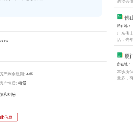
调动去
佛
所在地：
广东佛
店，去年
****
厦
所在地：
本诊所
房产剩余租期:
4年
量多，
房产性质:
租赁
债和纠纷
此信息