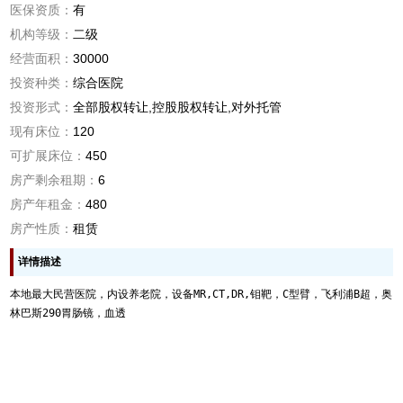
医保资质：
有
机构等级：
二级
经营面积：
30000
投资种类：
综合医院
投资形式：
全部股权转让,控股股权转让,对外托管
现有床位：
120
可扩展床位：
450
房产剩余租期：
6
房产年租金：
480
房产性质：
租赁
详情描述
本地最大民营医院，内设养老院，设备MR,CT,DR,钼靶，C型臂，飞利浦B超，奥
林巴斯290胃肠镜，血透