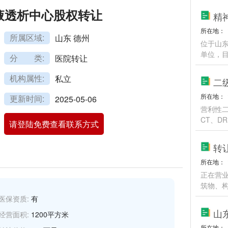
液透析中心股权转让
精
所在地：
所属区域:
山东 德州
位于山
单位，
分 类:
医院转让
机构属性:
私立
二
所在地：
更新时间:
2025-05-06
营利性
CT、D
请登陆免费查看联系方式
转
所在地：
正在营
筑物、
医保资质:
有
经营面积:
1200平方米
所在地：