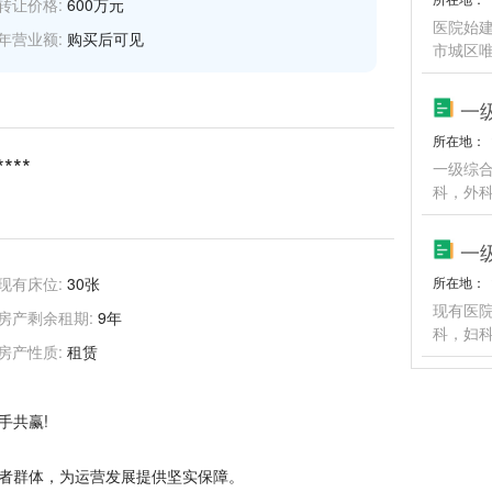
转让价格:
600万元
医院始建
年营业额:
购买后可见
市城区唯
一
所在地：
****
一级综
科，外科
一
现有床位:
30张
所在地：
现有医
房产剩余租期:
9年
科，妇
房产性质:
租赁
手共赢!
患者群体，为运营发展提供坚实保障。