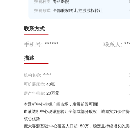
投资种类:
专科医院
投资形式:
全部股权转让,控股股权转让
联系方式
手机号:
******
联系人:
**
描述
机构名称:
******
可扩展床位:
40张
房产年租金:
20万元
本透析中心坐拥广阔市场，发展前景可期!
血液透析中心现诚意转让全部或部分股权，诚邀实力伙伴携
核心优势
庞大客源基础:中心覆盖人口超150万，稳定且持续增长的