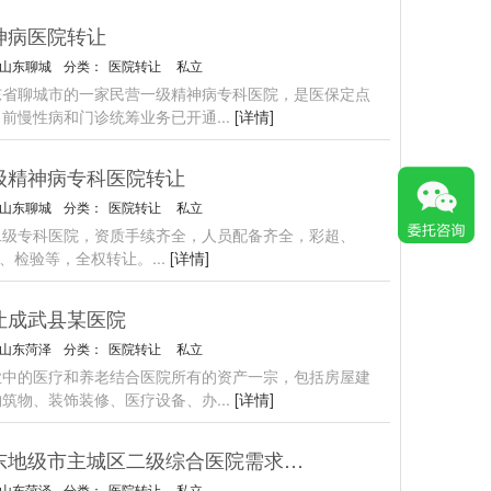
神病医院转让
山东聊城
分类：
医院转让
私立
东省聊城市的一家民营一级精神病专科医院，是医保定点
目前慢性病和门诊统筹业务已开通
...
[详情]
级精神病专科医院转让
山东聊城
分类：
医院转让
私立
二级专科医院，资质手续齐全，人员配备齐全，彩超、
R、检验等，全权转让。
...
[详情]
让成武县某医院
山东菏泽
分类：
医院转让
私立
业中的医疗和养老结合医院所有的资产一宗，包括房屋建
构筑物、装饰装修、医疗设备、办
...
[详情]
山东地级市主城区二级综合医院需求股权合作
山东菏泽
分类：
医院转让
私立