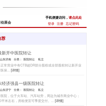
手机便捷访问，
请点此处
活动展会
登录
注册
忘记密码
推荐
级新开中医院转让
山东济南
分类：
医院转让
私立
正常营业中有CTB超DR部分股权或全部股权转让新开业
请医保
...
[详情]
东经济强县一级医院转让
山东济宁
分类：
医院转让
私立
合医院，位于火车站、汽车站旁，周边为城市商业中心；
00平米左右，房租便宜可季度交付。
...
[详情]